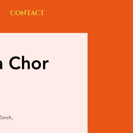
CONTACT
a Chor
ürich,