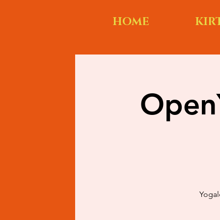
HOME
KIR
OpenY
Yogal