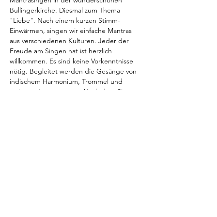
Mantrasingen in der wunderschönen 
Bullingerkirche. Diesmal zum Thema 
"Liebe". Nach einem kurzen Stimm-
Einwärmen, singen wir einfache Mantras 
aus verschiedenen Kulturen. Jeder der 
Freude am Singen hat ist herzlich 
willkommen. Es sind keine Vorkenntnisse 
nötig. Begleitet werden die Gesänge von 
indischem Harmonium, Trommel und 
weiteren Instrumenten. Nach dem Singen 
gibt es Yogi-Chai. Es ist keine Anmeldung 
nötig. Beitrag: CHF 20.- Bar. Wir freuen uns 
auf dich!
Diese Veranstaltung teilen