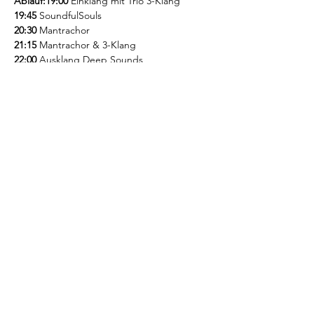
Ablauf:
19:00 
Einklang mit Trio 3-Klang
19:45 
SoundfulSouls
20:30 
Mantrachor
21:15
 Mantrachor & 3-Klang
22:00
 Ausklang Deep Sounds
Weiterlesen >
Diese Veranstaltung teilen
info@mantrachor.com
Data protection