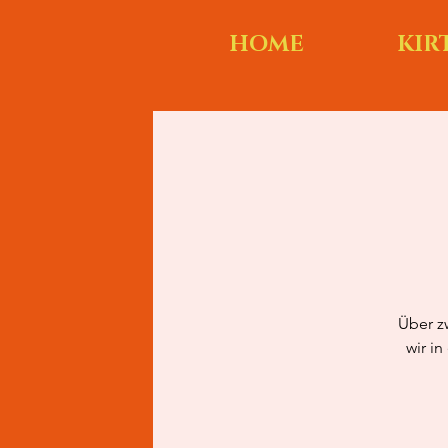
HOME
KIR
Über z
wir i