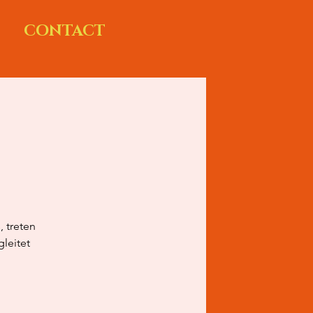
CONTACT
 treten
leitet