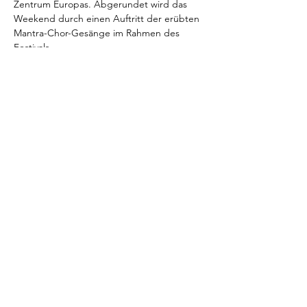
Zentrum Europas. Abgerundet wird das 
Weekend durch einen Auftritt der erübten 
Mantra-Chor-Gesänge im Rahmen des 
Festivals.
Die Verpflegung ist ayurvedisch, vegan und 
vegetarisch von der Ashram-Küche, 
halbpension.
Weitere Infos:
- Dieses Chor-Weekend ist unabhängig 
vom aktuellen Zürcher Chor-Projekt. 
Weiterlesen >
Diese Veranstaltung teilen