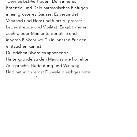
 Dein Selbst-Vertrauen, Dein inneres 
Potenzial und Dein harmonisches Einfügen 
in ein grösseres Ganzes. Es verbindet 
Verstand und Herz und führt zu grosser 
Lebensfreude und Vitalität. Es gibt immer 
auch wieder Momente der Stille und 
inneren Einkehr wo Du in inneren Frieden 
eintauchen kannst. 
Du erfährst überdies spannende 
Hintergründe zu den Mantras wie korrekte 
Aussprache, Bedeutung und Wirkung.
Und natürlich lernst Du viele gleichgesinnte 
Menschen im Chor kennen. 
Anforderungen: 
Freude an der Musik und ein Gefühl dafür, 
einfache Melodien nachzusingen zu 
können, sollte ausreichend sein.
Falls Du der Schnupper-Abend schon 
ausgebucht sein sollte,
 (das…