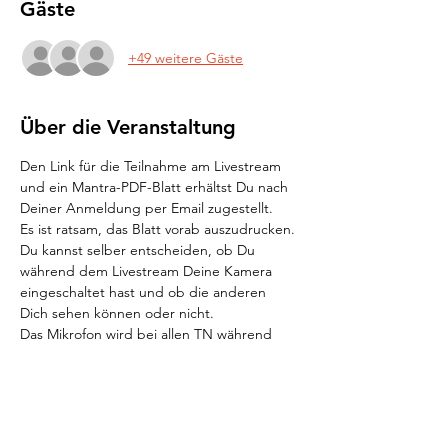
Gäste
+49 weitere Gäste
Über die Veranstaltung
Den Link für die Teilnahme am Livestream 
und ein Mantra-PDF-Blatt erhältst Du nach 
Deiner Anmeldung per Email zugestellt.
Es ist ratsam, das Blatt vorab auszudrucken. 
Du kannst selber entscheiden, ob Du 
während dem Livestream Deine Kamera 
eingeschaltet hast und ob die anderen 
Dich sehen können oder nicht. 
Das Mikrofon wird bei allen TN während 
des Singens ausgeschaltet, damit es keine 
Verzerrungen in der Akustik gibt. Es wird 
also nur die "Mantra-Band mit 
Hintergrundchor" zu hören sein. 
Klanglich das beste Resultat erhältst Du, 