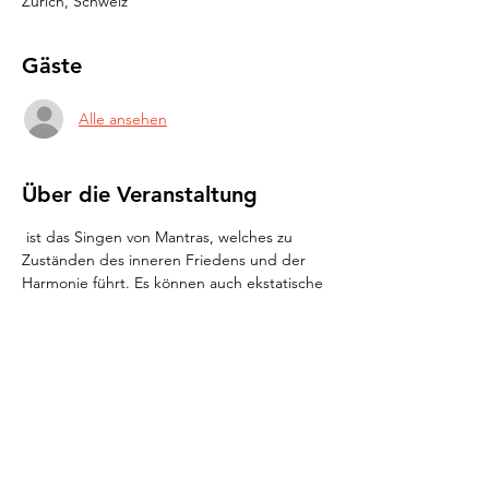
Zürich, Schweiz
Gäste
Alle ansehen
Über die Veranstaltung
 ist das Singen von Mantras, welches zu 
Zuständen des inneren Friedens und der 
Harmonie führt. Es können auch ekstatische 
Zustände bisweilen erfahren werden. 
Kirtan
Die Bewegungen sind sehr einfach 
gehalten und sollten für durchschnittliche 
Konstitution sehr kein Problem 
darstellen. 
Bewegung: 