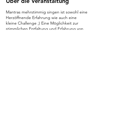
Über die Veranstaltung
Mantras mehrstimmig singen ist sowohl eine
Herzöffnende Erfahrung wie auch eine
kleine Challenge ;) Eine Möglichkeit zur
stimmlichen Entfaltung und Erfahrung von
Gruppenverbindung als Harmonie und
grösseres Ganzes....
Diese Veranstaltung teilen
info@mantrachor.com
Datenschutz