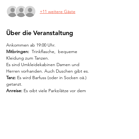
+11 weitere Gäste
Über die Veranstaltung
Ankommen ab 19:00 Uhr. 
Mitbringen: 
 Trinkflasche,  bequeme 
Kleidung zum Tanzen.
Es sind Umkleidekabinen Damen und 
Herren vorhanden. Auch Duschen gibt es. 
Tanz:
 Es wird Barfuss (oder in Socken oä.) 
getanzt.
Anreise:
 Es gibt viele Parkplätze vor dem 
Flow60 für Besucher. 
Öv nächste Haltestellen sind "Spital 
Zollikerberg", "Kienanstenwies" oder 
"Forch" 
Mehr anzeigen