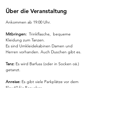
Über die Veranstaltung
Ankommen ab 19:00 Uhr. 
Mitbringen: 
 Trinkflasche,  bequeme 
Kleidung zum Tanzen.
Es sind Umkleidekabinen Damen und 
Herren vorhanden. Auch Duschen gibt es. 
Tanz:
 Es wird Barfuss (oder in Socken oä.) 
getanzt.
Anreise:
 Es gibt viele Parkplätze vor dem 
Flow60 für Besucher. 
Öv nächste Haltestellen sind "Spital 
Zollikerberg", "Kienanstenwies" oder 
"Forch" 
Mehr anzeigen