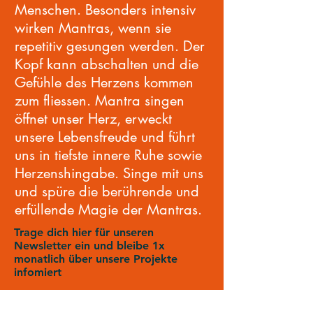
Menschen. Besonders intensiv
wirken Mantras, wenn sie
repetitiv gesungen werden. Der
Kopf kann abschalten und die
Gefühle des Herzens kommen
zum fliessen. Mantra singen
öffnet unser Herz, erweckt
unsere Lebensfreude und führt
uns in tiefste innere Ruhe sowie
Herzenshingabe. Singe mit uns
und spüre die berührende und
erfüllende Magie der Mantras.
Trage dich hier für unseren
Newsletter ein und bleibe 1x
monatlich über unsere Projekte
infomiert